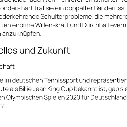
ders hart traf sie ein doppelter Bänderriss im
iederkehrende Schulterprobleme, die mehrere
rten enorme Willenskraft und Durchhalteverm
n anzuknüpfen.
lles und Zukunft
schaft
 im deutschen Tennissport und repräsentiert i
ls Billie Jean King Cup bekannt ist, gab sie i
en Olympischen Spielen 2020 für Deutschlan
ht.