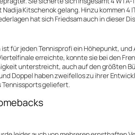
eprägter. Sie sicherte sich insgesamt 4 WTA-T
 Nadija Kitschenok gelang. Hinzu kommen 4 ITF
erlagen hat sich Friedsam auch in dieser Diszi
ist für jeden Tennisprofi ein Höhepunkt, und
 Viertelfinale erreichte, konnte sie bei den 
ähigkeit unterstreicht, auch auf den größten 
und Doppel haben zweifellos zu ihrer Entwickl
s Tennissports geliefert.
Comebacks
rde leider auch von mehreren ernsthaften Ve