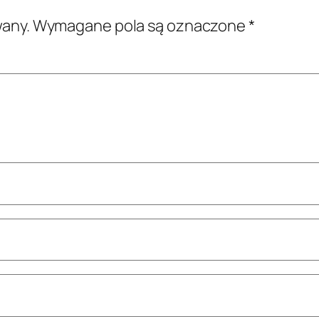
wany.
Wymagane pola są oznaczone
*