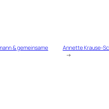
rmann & gemeinsame
Annette Krause-Sch
→