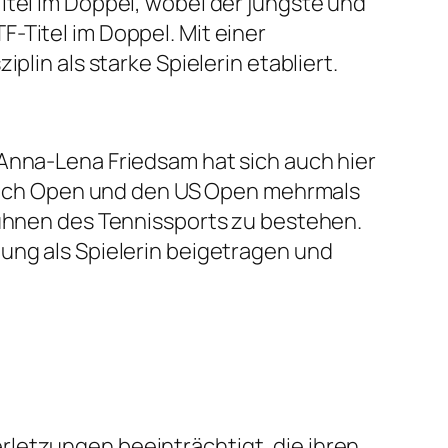
itel im Doppel, wobei der jüngste und
-Titel im Doppel. Mit einer
plin als starke Spielerin etabliert.
 Anna-Lena Friedsam hat sich auch hier
French Open und den US Open mehrmals
Bühnen des Tennissports zu bestehen.
ung als Spielerin beigetragen und
rletzungen beeinträchtigt, die ihren