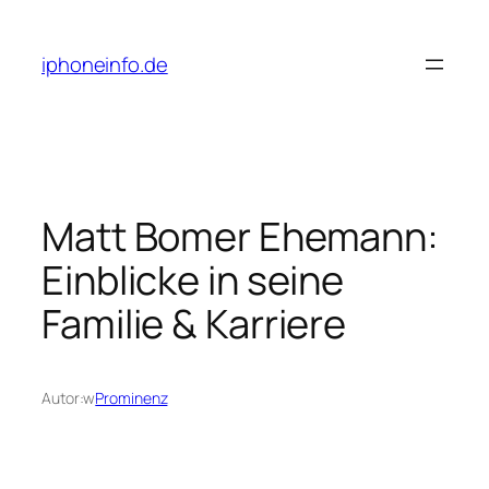
Przejdź
do
iphoneinfo.de
treści
Matt Bomer Ehemann:
Einblicke in seine
Familie & Karriere
Autor:
w
Prominenz